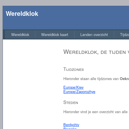
Wereldklok
Wereldklok
Wereldklok kaart
Landen overzicht
Tijdz
Wereldklok, de tijden 
Tijdzones
Hieronder staan alle tijdzones van
Oekr
Europe/Kiev
Europe/Zaporozhye
Steden
Hieronder vind je een overzicht van all
Berdychiv
Bryanka