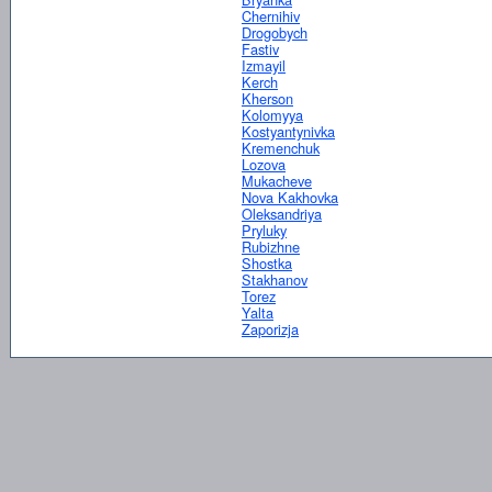
Chernihiv
Drogobych
Fastiv
Izmayil
Kerch
Kherson
Kolomyya
Kostyantynivka
Kremenchuk
Lozova
Mukacheve
Nova Kakhovka
Oleksandriya
Pryluky
Rubizhne
Shostka
Stakhanov
Torez
Yalta
Zaporizja