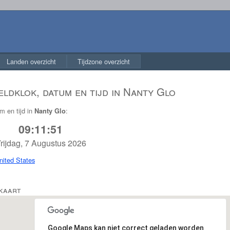
Landen overzicht
Tijdzone overzicht
ldklok, datum en tijd in Nanty Glo
m en tijd in
:
Nanty Glo
09:11:52
rijdag, 7 Augustus 2026
nited States
 kaart
Google Maps kan niet correct geladen worden