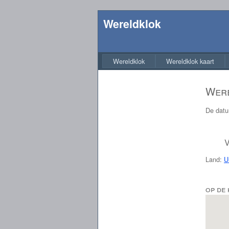
Wereldklok
Wereldklok
Wereldklok kaart
Were
De datu
V
Land:
U
op de