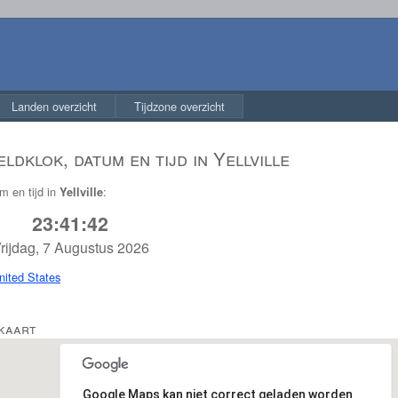
Landen overzicht
Tijdzone overzicht
ldklok, datum en tijd in Yellville
m en tijd in
:
Yellville
23:41:43
rijdag, 7 Augustus 2026
nited States
 kaart
Google Maps kan niet correct geladen worden