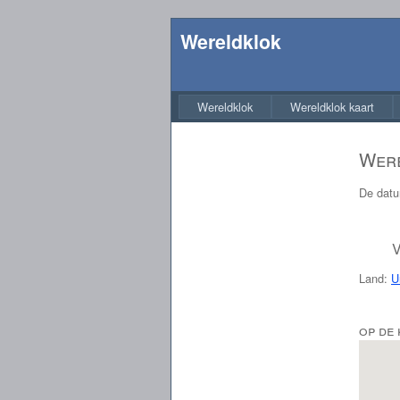
Wereldklok
Wereldklok
Wereldklok kaart
Were
De datu
V
Land:
U
op de