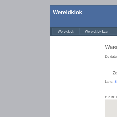
Wereldklok
Wereldklok
Wereldklok kaart
Were
De datu
Za
Land:
S
op de