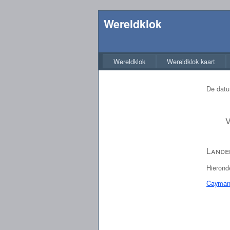
Wereldklok
Wereldklok
Wereldklok kaart
De datu
V
Landen
Hieronde
Cayman 